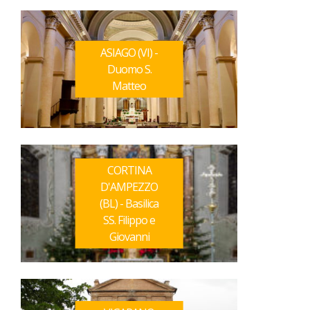
ASIAGO (VI) -
Duomo S.
Matteo
CORTINA
D'AMPEZZO
(BL) - Basilica
SS. Filippo e
Giovanni