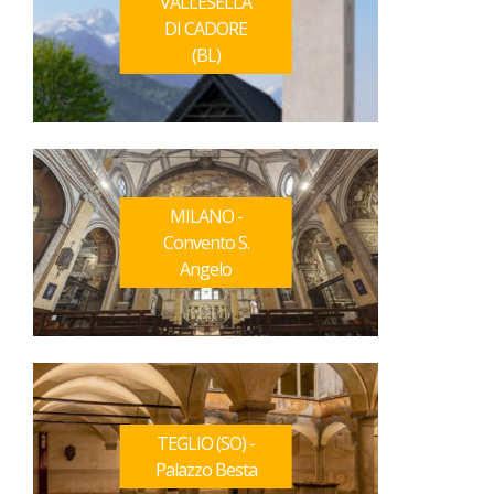
VALLESELLA
DI CADORE
(BL)
MILANO -
Convento S.
Angelo
TEGLIO (SO) -
Palazzo Besta