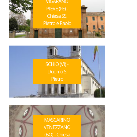
VIGARANO
PIEVE (FE) -
Chiesa SS.
Pietro e Paolo
SCHIO (VI) -
Duomo S.
Pietro
MASCARINO
VENEZZANO
(BO) - Chiesa