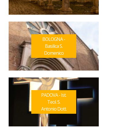
BOLOGNA -
Basilica S.
Domenico
PADOVA - Ist.
Teol. S.
Antonio Dott.