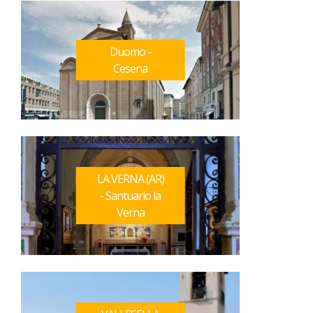
Duomo -
Cesena
LA VERNA (AR)
- Santuario la
Verna