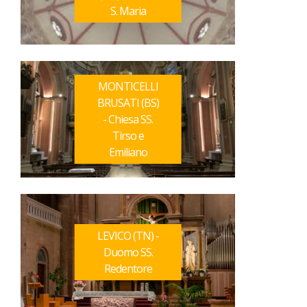
S. Maria
MONTICELLI
BRUSATI (BS)
- Chiesa SS.
Tirso e
Emiliano
LEVICO (TN) -
Duomo SS.
Redentore