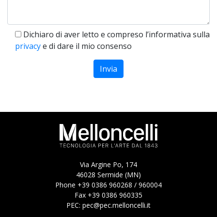
Dichiaro di aver letto e compreso l’informativa sulla
privacy
e di dare il mio consenso
Via Argine Po, 174
46028 Sermide (MN)
Phone +39 0386 960268 / 960004
Fax +39 0386 960335
PEC:
pec@pec.melloncelli.it