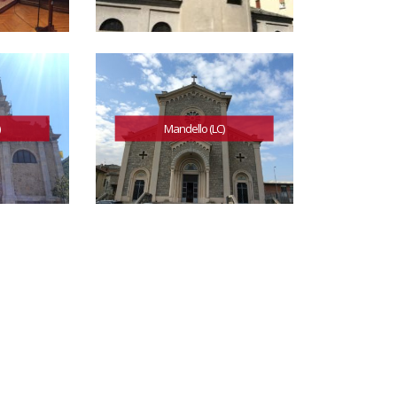
)
Mandello (LC)