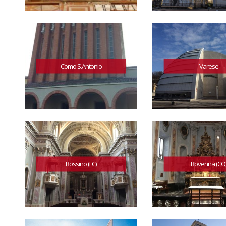
Como S.Antonio
Varese
Rossino (LC)
Rovenna (CO