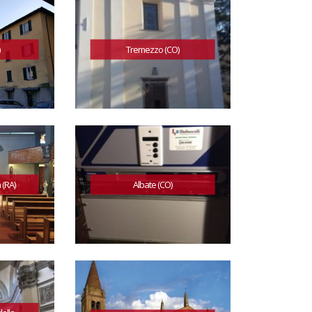
Tremezzo (CO)
(RA)
Albate (CO)