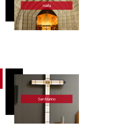
Haifa
San Marino