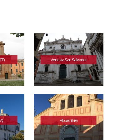
FE)
Venezia San Salvador
A)
Albaro (GE)