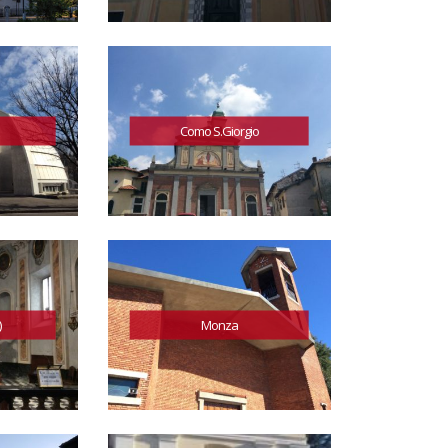
Como S.Giorgio
)
Monza