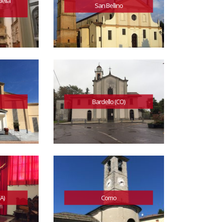
della
San Bellino
Bardello (CO)
A)
Como