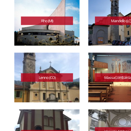
Rho (MI)
Mandello (LC)
Lenno (CO)
Massa Lombarda 