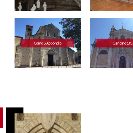
Como S.Abbondio
Gandino (BG