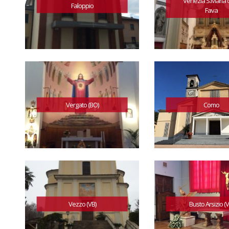
Venezia S.Maria 
Faloppio
Fava
Vergato (BO)
Como
Vezzo (VB)
Busto Arsizio (V