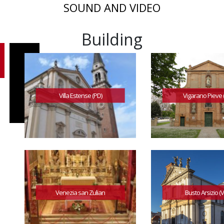
SOUND AND VIDEO
Building
Villa Estense (PD)
Vigarano Pieve (
Venezia san Zulian
Busto Arsizio (V