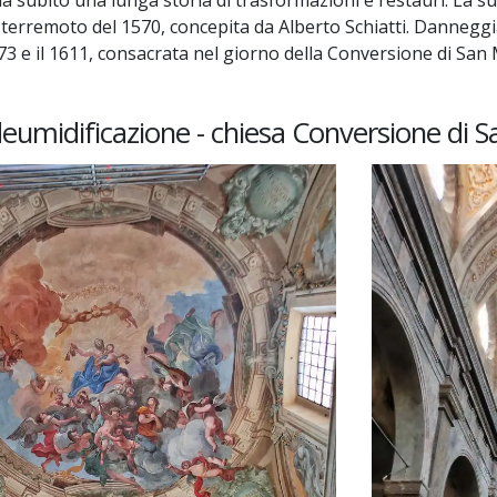
 ha subito una lunga storia di trasformazioni e restauri. La sua
 terremoto del 1570, concepita da Alberto Schiatti. Danneggi
1573 e il 1611, consacrata nel giorno della Conversione di San 
eumidificazione - chiesa Conversione di S