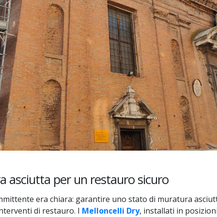
 asciutta per un restauro sicuro
ommittente era chiara: garantire uno stato di muratura asciut
nterventi di restauro. I
Melloncelli Dry
, installati in posizio