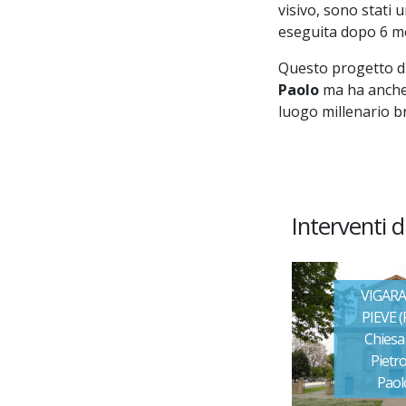
visivo, sono stati 
eseguita dopo 6 mes
Questo progetto di
Paolo
ma ha anche 
luogo millenario br
Interventi 
VIGAR
PIEVE (F
Chiesa 
Pietro
Paol