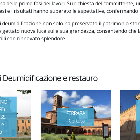
una delle prime fasi dei lavori. Su richiesta del committente
i e i risultati hanno superato le aspettative, confermando i
 deumidificazione non solo ha preservato il patrimonio stor
gettato nuova luce sulla sua grandezza, consentendo che la 
illi con rinnovato splendore.
di Deumidificazione e restauro
ANO
E) -
FERRARA
SS.
- Certosa
 e
o