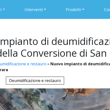
i
Interventi
Prodotti
Con
mpianto di deumidificaz
della Conversione di San
umidificazione e restauro
»
Nuovo impianto di deumidifica
rrara
Deumidificazione e restauro