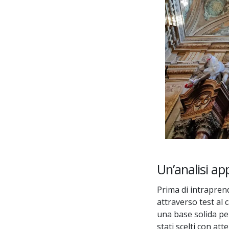
Un’analisi ap
Prima di intraprend
attraverso test al 
una base solida per
stati scelti con at